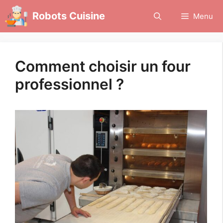
Aller
Robots Cuisine
Menu
au
contenu
Comment choisir un four
professionnel ?