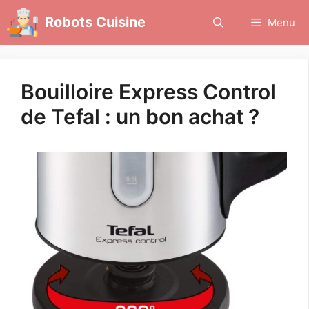
Aller
Robots Cuisine
Menu
au
contenu
Bouilloire Express Control
de Tefal : un bon achat ?