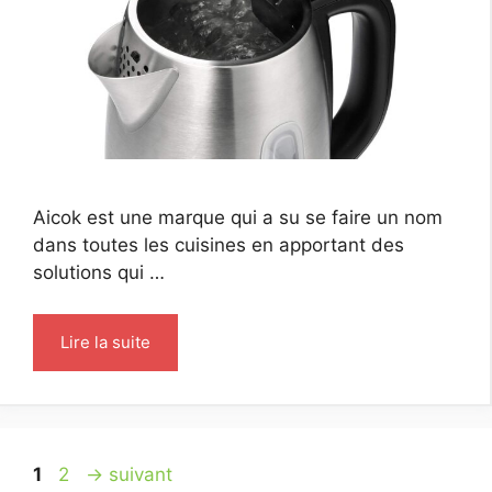
Aicok est une marque qui a su se faire un nom
dans toutes les cuisines en apportant des
solutions qui …
Lire la suite
Page
Page
1
2
→
suivant