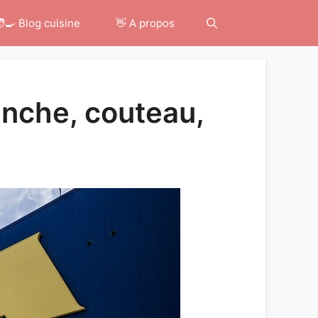
‍🍳 Blog cuisine
👋 A propos
anche, couteau,