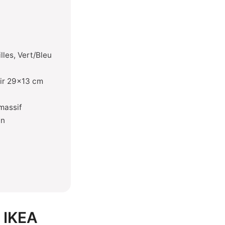
lles, Vert/Bleu
ir 29×13 cm
massif
in
z IKEA