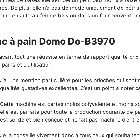
mmes de bases elle semble un petit peu moins à l’aise s
ires. De plus, elle n’a pas de mode uniquement de pétri
 cuire ensuite au feu de bois ou dans un four conventio
ine à pain Domo Do-B3970
t tout une réussite en terme de rapport qualité prix. Il
ains et d’utilisation.
J’ai une mention particulière pour les brioches qui sont
qualités gustatives excellentes. C’est un point à noter ca
Cette machine est certes moins polyvalente et moins s
elle est parfaite pour toute la production courante de pa
est solide et bien conçue et ne fait pas machine d’ent
Je la conseille vivement donc à tous ceux qui souhaiten