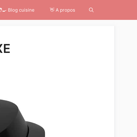
‍🍳 Blog cuisine
👋 A propos
XE