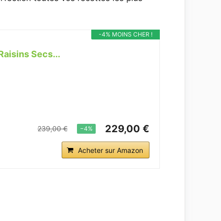
-4% MOINS CHER !
aisins Secs...
229,00 €
239,00 €
−4%
Acheter sur Amazon