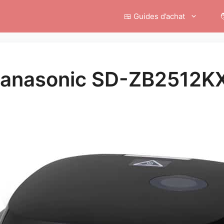
🍱 Guides d’achat

 Panasonic SD-ZB2512K