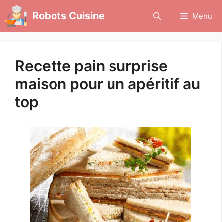
Aller
Robots Cuisine
Menu
au
contenu
Recette pain surprise
maison pour un apéritif au
top